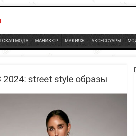
СКАЯ МОДА
МАНИКЮР
МАКИЯЖ
АКСЕССУАРЫ
МОД
П
024: street style образы