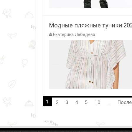
Модные пляжные туники 2023
Екатерина Лебедева
1
2
3
4
5
10
...
После