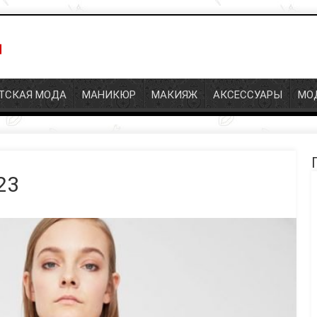
СКАЯ МОДА
МАНИКЮР
МАКИЯЖ
АКСЕССУАРЫ
МОД
П
23